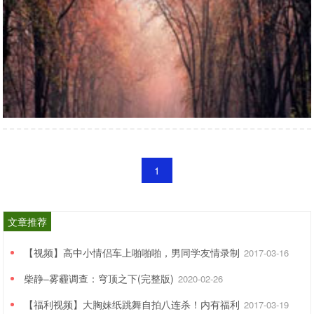
我们把发薪日分为三个时间段：
A类/10号以前：
多为高科技公司、上市公司、外资公
司、国企。
B类/10-15号：
部分A股上市公司和效益比较好的、制
度比较健全的、注重管理的公司。
C类/15号以后：
多为小企业，尤其是社会服务业、劳
动密集型公司。
1
文章推荐
【视频】高中小情侣车上啪啪啪，男同学友情录制
2017-03-16
10号前发工资
01
柴静–雾霾调查：穹顶之下(完整版)
多为高大上的好企业
2020-02-26
【福利视频】大胸妹纸跳舞自拍八连杀！内有福利
2017-03-19