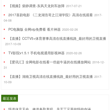
规模较大、管理较规范的企业，发薪日多在次月10日之前。
【视频】柴静调查-东风天龙刹车故障
2017-07-21
2017喜剧电影 《二龙湖浩哥之江湖学院》高清在线观看
2017-
这些公司大多为高科技公司、上市公司、外资公司或是国
04-08
企，规模比较大，福利待遇也很好，而且制度方面都很完
PC电脑版 全网vip免费看 看片神器
2020-02-26
善，不仅仅是高薪，神马过节福利、加班补助、高温费、带
【直播】CCTV5+体育赛事高清在线直播线路_最好用的卫视直播
薪年假、年终奖啥的，统统都会有。
2017-10-09
TV影院v1.5.1 手机电视通用影视神器
2020-02-26
发薪日也一般是在次月的5号到10号之间，
如遇到发薪日与
节假日、休息日冲突，多数企业会提前发放
。
【爱讯汇】全网电影在线看一些超牛逼的在线播放网站
2016-12-
31
年终奖一般会在次年初发放。
【直播】湖南卫视高清在线直播线路_最好用的卫视直播
2017-
10-09
外资企业中，欧美企业是遵守中国法律的典范，法定的节假
日都会有，为员工提供的福利、待遇也较好，工资会在次月
最近发表
10日前发放，而且还会有节日礼金、过年红包之类的人文关
悟道休言天命，修道务取真经。关于丁元英的悟的内涵。