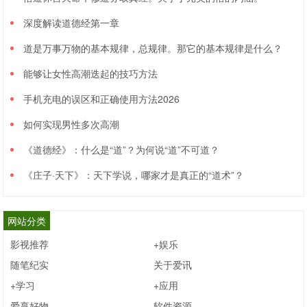
怀。
深度解读道德经第一章
国有企业、国有控股企业，这类企业因为是“国”字号，所以
道是万事万物的基本规律，总规律。那它的基本规律是什么？
不用太担心发工资的问题，在执行国家政策上不会打折，像
能够让女性高潮迭起的技巧方法
双休日、加班费、高温费、带薪年假等国家规定的福利、待
手机充电的误区和正确使用方法2026
遇都不会少。
如何实现男性多次高潮
一般来说，他们在次月10日之前铁定是要发上月工资的，也
《道德经》：什么是“道”？为何说“道”不可道？
有在当月最后一天就把本月工资发了的。
《庄子·天下》：天下学说，哪家才是真正的“道术”？
10-15日发工资
网站分类
02
多为制度较健全的公司
影视推荐
+娱乐
随笔纪实
关于爱讯
到月中（含15号）发薪的公司虽然比不上第一类公司那么正
+学习
+应用
规，但也差不到哪里去，至少也是一些A股上市公司或者是
爱享好物
软件资源