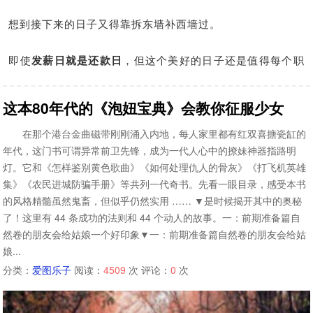
想到接下来的日子又得靠拆东墙补西墙过。
即使
发薪日就是还款日
，但这个美好的日子还是值得每个职
场人期待的！
这本80年代的《泡妞宝典》会教你征服少女
为什么有的人5号、10号就发工资，有的人要到25号才发
在那个港台金曲磁带刚刚涌入内地，每人家里都有红双喜搪瓷缸的
呢？难道那些早发工资的人真的就长得比我美/帅么？
年代，这门书可谓异常前卫先锋，成为一代人心中的撩妹神器指路明
灯。它和《怎样鉴别黄色歌曲》《如何处理仇人的骨灰》《打飞机英雄
当然……这只是其中一方面原因。
集》《农民进城防骗手册》等共列一代奇书。先看一眼目录，感受本书
的风格精髓虽然鬼畜，但似乎仍然实用 …… ▼是时候揭开其中的奥秘
更重要的是：
发薪日是公司生态的一个缩影，可以由此看出
了！这里有 44 条成功的法则和 44 个动人的故事。一：前期准备篇自
然卷的朋友会给姑娘一个好印象▼一：前期准备篇自然卷的朋友会给姑
一个公司的好坏。
娘...
分类：
爱图乐子
阅读：
4509
次 评论：
0
次