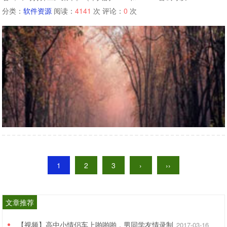
分类：
软件资源
阅读：
4141
次 评论：
0
次
1
2
3
›
››
文章推荐
【视频】高中小情侣车上啪啪啪，男同学友情录制
2017-03-16