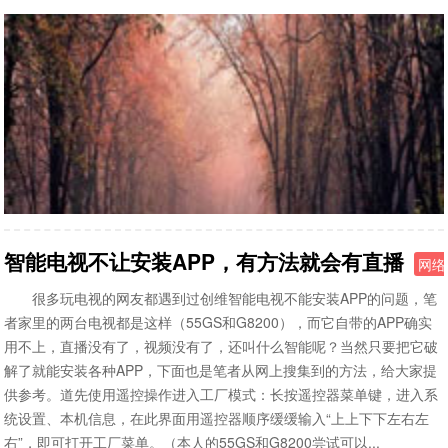
智能电视不让安装APP，有方法就会有直播
网络
很多玩电视的网友都遇到过创维智能电视不能安装APP的问题，笔
者家里的两台电视都是这样（55GS和G8200），而它自带的APP确实
用不上，直播没有了，视频没有了，还叫什么智能呢？当然只要把它破
解了就能安装各种APP，下面也是笔者从网上搜集到的方法，给大家提
供参考。道先使用遥控操作进入工厂模式：长按遥控器菜单键，进入系
统设置、本机信息，在此界面用遥控器顺序缓缓输入“上上下下左右左
右”，即可打开工厂菜单。（本人的55GS和G8200尝试可以...