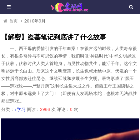
首页
2016年9月
【解密】盗墓笔记到底讲了什么故事
一、西王母的爱情引发的千年血案！在很古远的时候，人类寿命很
长，有很多奇异与不可思议的事情，我们叫做“神话时代”中华文明起源
于伏羲，伏羲时代人类人首蛇身，与灵性动物共生，能活千年。这个文
明起源于长白山。后来这个文明衰落，长生也就永绝中原。伏羲的一个
女性后裔部族迁往昆仑。继续延续和发展长生文明。最终形成了“陨玉
——鸡冠蛇——尸蹩丹药”这种长生集大成之作。但西王母王国隐秘之
极，对中原永远关上了大门！（即便有人发现塔木陀，也根本无法战胜
那些鸡冠...
分类：
+学习
阅读：
2966
次 评论：
0
次