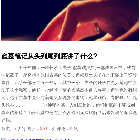
盗墓笔记从头到尾到底讲了什么?
五十年前，一群长沙土夫子(盗墓贼)挖到一部战国帛书，残篇
中记载了一座奇特的战国古墓的位置，但那群土夫子在地下碰上了诡异
事件，几乎全部身亡五十年后，其中一个土夫子的孙子在先人笔记中发
现了这个秘密，他和一批经验丰富的盗墓高手前去寻宝。但谁也没有想
到，这个古墓中竟然有着这么多诡异的事物：七星疑棺、青眼狐尸、九
头蛇柏…… 这神秘的墓主人到底是谁，他们到底能不能找到
真正的棺椁？为什么墓中还有那么多谜团无法破解？后来发现的海底诡
异船...
分类：
+学习
阅读：
2514
次 评论：
0
次