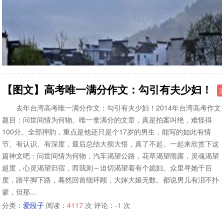
【图文】高考唯一满分作文：勾引有夫少妇！
去年台湾高考唯一满分作文：勾引有夫少妇！2014年台湾高考作文
题目：问世间情为何物。唯一拿满分的文章，真是拍案叫绝，难怪得
100分。全部押韵，重点是他还只是个17岁的男生，能写的如此有情
节、有认识、有深度，最后总结大彻大悟，真了不起。一起来欣赏下这
篇神文吧：问世间情为何物，汽车渴望公路，花草渴望雨露，灵魂渴望
超度，心灵渴望归宿，而我则～迫切渴望着有个媳妇。众里寻她千百
度，踏平脚下路，蓦然回首细环顾，大婶大娘无数。都说男儿有泪不扑
簌，但那...
分类：
爱段子
阅读：
4117
次 评论：
-1
次