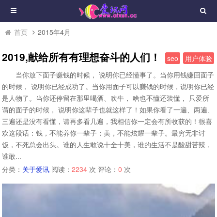
首页
2015年4月
2019,献给所有有理想奋斗的人们！
seo
用户体验
当你放下面子赚钱的时候， 说明你已经懂事了。当你用钱赚回面子
的时候， 说明你已经成功了。当你用面子可以赚钱的时候，说明你已经
是人物了。当你还停留在那里喝酒、吹牛， 啥也不懂还装懂， 只爱所
谓的面子的时候， 说明你这辈子也就这样了！如果你看了一遍、两遍、
三遍还是没有看懂，请再多看几遍，我相信你一定会有所收获的！很喜
欢这段话：钱，不能养你一辈子；美，不能炫耀一辈子。最穷无非讨
饭，不死总会出头。谁的人生敢说十全十美，谁的生活不是酸甜苦辣，
谁敢...
分类：
关于爱讯
阅读：
2234
次 评论：
0
次